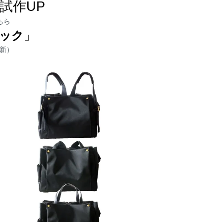
試作UP
ちら
ック
」
更新）