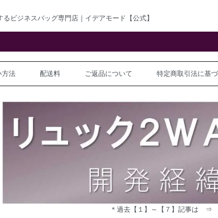
するビジネスバッグ専門店｜イデアモード【公式】
い方法
配送料
ご返品について
特定商取引法に基づ
＊過去【１】～【７】記事は 