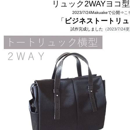
リュック2WAYヨコ型
2023/7/24Makuakeで公開⇒
こ
「
ビジネストートリュ
試作完成しました
（2023/7/24