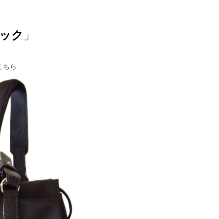
ック
」
こちら