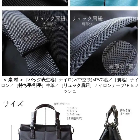
＜ 素 材 ＞
［
バッグ表生地
］ナイロン(中空糸)×PVC貼／［
裏地
］ナイ
ロン／［
持ち手/引手
］牛革／［
リュック肩紐
］ナイロンテープ/ＰＥメ
ッシュ