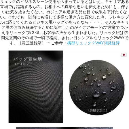
リュックのビジネスシーン使用が広まっているとはいえ、キャリアある
立場では躊躇するもの。お相手への真摯な思いを伝えるためにも、佇ま
いは気を抜きたくない。カジュアル過ぎる見た目で成果を下げたくな
い。それでも、以前にも増して多様な働き方に変化した今、フレキシブ
ルに応えてくれるビジネス用バッグがあったなら・・・。そんなキャリ
ア層のお悩み解決するために誕生したのがイデアモードの"営業でつか
えるリュック"第３弾。お客様の声から生まれました。リュック紐は訪
問先玄関のその場で一瞬で格納。きれい目シンプルなリュック2WAYで
す。［意匠登録済］ ＊ご参考：
横型リュック２WAY開発経緯