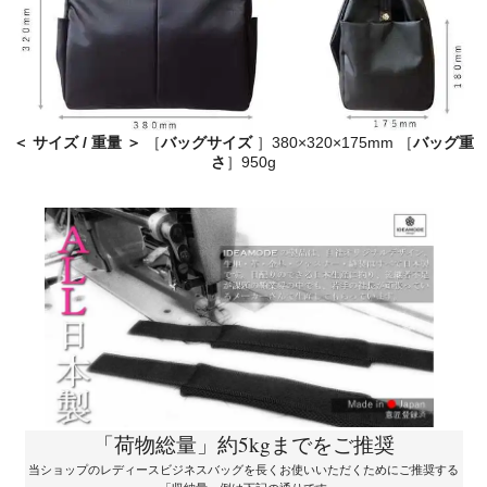
＜ サイズ / 重量 ＞
［
バッグサイズ
］380×320×175mm ［
バッグ重
さ
］950g
「荷物総量」約5kgまでをご推奨
当ショップのレディースビジネスバッグを長くお使いいただくためにご推奨する