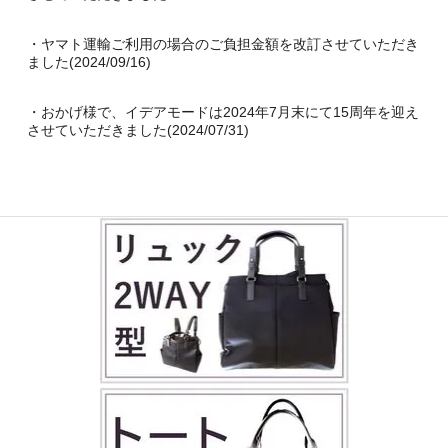
・ヤマト運輸ご利用の場合のご負担金額を改訂させていただき
ました(2024/09/16)
・おかげ様で、イデアモードは2024年7月末にて15周年を迎え
させていただきました(2024/07/31)
・「NP後払い」におきまして、購入者様がお支払い期限を一定
期間以上経過した場合、2024/07/01～以降、
延滞事務手数料
を
請求させていただきます（2024/06/26）
・配送料金関連を改定させていただきました（2024/04/01）
・新商品「トートリュック2WAY」が正規販売スタートしました
（2023/10/13）
・お支払い方法に 「
Amazon Pay
」 が追加されました
（2023/10/2）