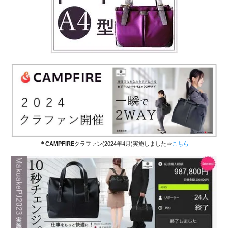
・新商品「リュックトート2WAY」をMakuake(マクアケ)にて応
援購入プロジェクト実施しました ⇒
こちら
（2023/8/30）
・おかげ様で、イデアモードは2023年7月末にて14周年を迎え
させていただきました
・「佐川急便配送料」を改定させていただきました(2023/7/7)
・「NP後払い請求書発行手数料」を改定させていただきました
(2022/9/1)
・一部商品価格改定させていただきました(2022/8/2)
＊CAMPFIRE
クラファン(2024年4月)実施しました⇒
こちら
・おかげ様で、イデアモードは2022年7月末にて13周年を迎え
させていただきました
・「プライバシーポリシー」を改定させていただきました
(2022/4/1) →
こちら
・「ご返品条件と方法」を改定させていただきました