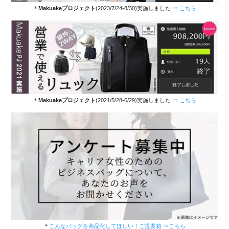
(2022/3/19) →
こちら
＊
Makuakeプロジェクト
(2023/7/24-8/30)実施しました
⇒ こちら
・2021/５/28 新商品「営業で使えるリュック(2WAY)」をアン
ケートご協力により商品化、Makuake(マクアケ)にて発売しま
した ⇒
こちら
・大雨(2020/7月)の影響による遅延・配達不可のお知らせ
→
こちら
＊
Makuakeプロジェクト
(2021/5/28-6/29)実施しました
⇒ こちら
・「販売価格表示」を2021年3月25日より「総額表示(税込)」
に変更し、これに伴い「A4キャリー対応型」の価格を値下げさ
せていただきました。
・おかげ様で、イデアモードは2020年7月末にて11周年を迎え
させていただきました。
＊
こんなバッグを商品化してほしい！ご提案箱 ⇒こちら