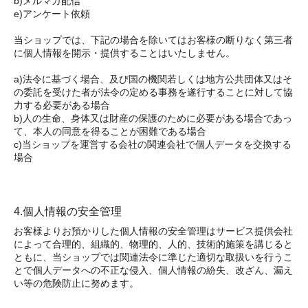
b)メルマガ配信
e)アンケート依頼
当ショップでは、下記の場合を除いてはお客様の断りなく第三者
に個人情報を開示・提供することはいたしません。
a)法令に基づく場合、及び国の機関若しくは地方公共団体又はそ
の委託を受けた者が法令の定める事務を遂行することに対して協
力する必要がある場合
b)人の生命、身体又は財産の保護のために必要がある場合であっ
て、本人の同意を得ることが困難である場合
c)当ショップを運営する会社の関連会社で個人データを交換する
場合
4.個人情報の安全管理
お客様よりお預かりした個人情報の安全管理はサービス提供会社
によって合理的、組織的、物理的、人的、技術的施策を講じると
ともに、当ショップでは関連法令に準じた適切な取扱いを行うこ
とで個人データへの不正な侵入、個人情報の紛失、改ざん、漏え
い等の危険防止に努めます。