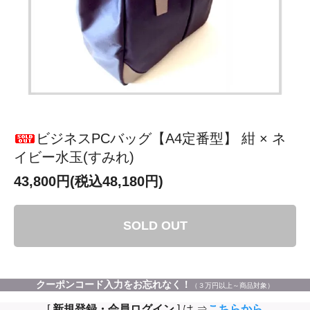
ビジネスPCバッグ【A4定番型】 紺 × ネ
イビー水玉(すみれ)
43,800円(税込48,180円)
SOLD OUT
クーポンコード入力をお忘れなく！
（３万円以上～商品対象）
[
新規登録・会員ログイン
] は ⇒
こちらから