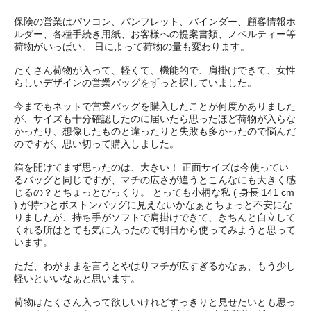
保険の営業はパソコン、パンフレット、バインダー、顧客情報ホ
ルダー、各種手続き用紙、お客様への提案書類、ノベルティー等
荷物がいっぱい。 日によって荷物の量も変わります。
たくさん荷物が入って、軽くて、機能的で、肩掛けできて、女性
らしいデザインの営業バッグをずっと探していました。
今までもネットで営業バッグを購入したことが何度かありました
が、サイズも十分確認したのに届いたら思ったほど荷物が入らな
かったり、想像したものと違ったりと失敗も多かったので悩んだ
のですが、思い切って購入しました。
箱を開けてまず思ったのは、大きい！ 正面サイズは今使ってい
るバッグと同じですが、マチの広さが違うとこんなにも大きく感
じるの？とちょっとびっくり。 とっても小柄な私 ( 身長 141 cm
) が持つとボストンバッグに見えないかなぁとちょっと不安にな
りましたが、持ち手がソフトで肩掛けできて、きちんと自立して
くれる所はとても気に入ったので明日から使ってみようと思って
います。
ただ、わがままを言うとやはりマチが広すぎるかなぁ、もう少し
軽いといいなぁと思います。
荷物はたくさん入って欲しいけれどすっきりと見せたいとも思っ