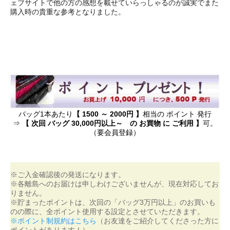
ェブサイトで他の方の感想を載せていらっしゃるのが誠実でまた
購入時の貴重な参考となりました。
バッグ1本あたり
【 1500 ～ 2000円 】
相当の ポイント 発行
⇒
【 次回 バッグ 30,000円以上～ の お買物 に ご利用 】
可。
（要会員登録）
※ご入金確認後の発送になります。
※各離島へのお届けは申しわけございませんが、現在対応してお
りません。
※貯まったポイントは、次回の「バッグ3万円以上」のお買いも
のの際に、全ポイント使用する設定とさせていただきます。
※ポイント制規約はこちら
（お友達をご紹介してくださった方に