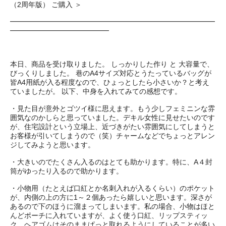
（2周年版） ご購入 ＞
━━━━━━━━━━━━━━━━━━━━━━━━━━━━━
━━━━━━━━━━━━━━
本日、商品を受け取りました。 しっかりした作り と 大容量で、
びっくりしました。 巷のA4サイズ対応とうたっているバッグが
皆A4用紙が入る程度なので、ひょっとしたら小さいか？と考え
ていましたが。 以下、中身を入れてみての感想です。
・見た目が意外とゴツイ様に思えます。もう少しフェミニンな雰
囲気なのかしらと思っていました。デキル女性に見せたいのです
が、住宅設計という立場上、近づきがたい雰囲気にしてしまうと
お客様が引いてしまうので（笑）チャームなどでちょっとアレン
ジしてみようと思います。
・大きいのでたくさん入るのはとても助かります。特に、A４封
筒がゆったり入るので助かります。
・小物用（たとえば口紅とか名刺入れが入るくらい）のポケット
が、内側の上の方に1～２個あったら嬉しいと思います。深さが
あるので下のほうに溜まってしまいます。私の場合、小物はほと
んどポーチに入れていますが、よく使う口紅、リップスティッ
ク、ヘアゴムはそのままぱっと取れるようにしていることが多い