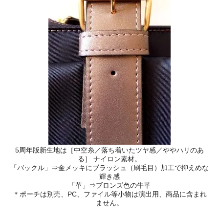
5周年版新生地は［中空糸／落ち着いたツヤ感／ややハリのあ
る］ ナイロン素材。
「バックル」⇒金メッキにブラッシュ（刷毛目）加工で抑えめな
輝き感
「革」⇒ブロンズ色の牛革
＊ポーチは別売、PC、ファイル等小物は演出用、商品に含まれ
ません。