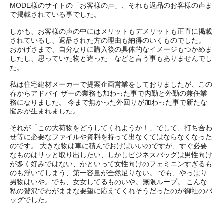
MODE様のサイトの「お客様の声」、それも返品のお客様の声ま
で掲載されている事でした。
しかも、お客様の声の中にはメリットもデメリットも正直に掲載
されているし、返品された方の理由も納得のいくものでした。
おかげさまで、自分なりに購入後の具体的なイメージもつかめま
したし、思っていた物と違った！などと言う事もありませんでし
た。
私は住宅建材メーカーで提案企画営業をしておりましたが、この
春からアドバイ ザーの業務も加わった事で内勤と外勤の兼任業
務になりました。 今まで無かった外回りが加わった事で新たな
悩みが生まれました。
それが「この大荷物をどうしてくれようか！」でして、打ち合わ
せ等に必要なファイルや資料を持って出なくてはならなくなった
のです。 大きな物は車に積んでおけばいいのですが、すぐ必要
なものはサッと取り出したい、しかしビジネスバッグは男性向け
が多く好みではない、かといって女性向けのフェミニンすぎるも
のも浮いてしまう、第一容量が全然足りない。 でも、やっぱり
男物はいや。でも、女女してるものいや。無限ループ。 こんな
私の贅沢でわがままな要望に応えてくれそうだったのが御社のバ
ッグでした。