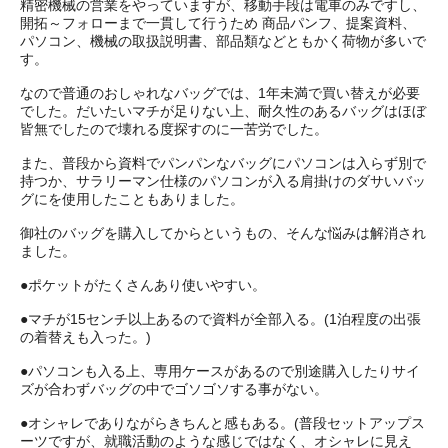
精密機械の営業をやっていますが、移動手段は電車のみですし、
開拓～フォローまで一貫して行うため 商品パンフ、提案資料、
パソコン、機械の取扱説明書、部品類などともかく荷物が多いで
す。
なので普通のおしゃれなバッグでは、1年未満で買い替えが必要
でした。だいたいマチが足りない上、耐久性のあるバッグはほぼ
皆無でしたので壊れる度探すのに一苦労でした。
また、普段から資料でパンパンなバッグにパソコンは入らず別で
持つか、サラリーマン仕様のパソコンが入る肩掛けのダサいバッ
グにを使用したこともありました。
御社のバッグを購入してからというもの、そんな悩みは解消され
ました。
●ポケットがたくさんあり使いやすい。
●マチが15センチ以上あるので資料が全部入る。(1泊程度の出張
の着替えも入った。)
●パソコンも入る上、専用ケースがあるので別途購入したりサイ
ズが合わずバッグの中でゴソゴソする事がない。
●オシャレでありながらきちんと感もある。(普段セットアップス
ーツですが、就職活動のような感じではなく、オシャレに見え