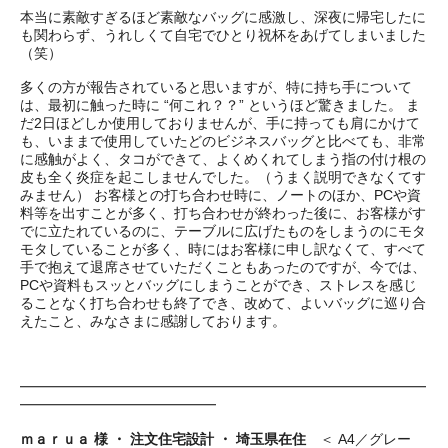
本当に素敵すぎるほど素敵なバッグに感激し、深夜に帰宅したに
も関わらず、うれしくて自宅でひとり祝杯をあげてしまいました
（笑）
多くの方が報告されていると思いますが、特に持ち手について
は、最初に触った時に “何これ？？” というほど驚きました。 ま
だ2日ほどしか使用しておりませんが、手に持っても肩にかけて
も、いままで使用していたどのビジネスバッグと比べても、非常
に感触がよく、タコができて、よくめくれてしまう指の付け根の
皮も全く炎症を起こしませんでした。（うまく説明できなくてす
みません） お客様との打ち合わせ時に、ノートのほか、PCや資
料等を出すことが多く、打ち合わせが終わった後に、お客様がす
でに立たれているのに、テーブルに広げたものをしまうのにモタ
モタしていることが多く、時にはお客様に申し訳なくて、すべて
手で抱えて退席させていただくこともあったのですが、今では、
PCや資料もスッとバッグにしまうことができ、ストレスを感じ
ることなく打ち合わせも終了でき、改めて、よいバッグに巡り合
えたこと、みなさまに感謝しております。
━━━━━━━━━━━━━━━━━━━━━━━━━━━━━
━━━━━━━━━━━━━━
ｍａｒｕａ 様 ・ 注文住宅設計 ・ 埼玉県在住
＜ A4／グレー