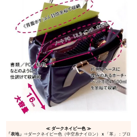
≪ ダークネイビー色 ≫
「表地」
⇒ダークネイビー色（中空糸ナイロン）
ｘ
「革」：ブロ