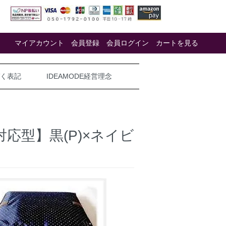
マイアカウント
会員登録
会員ログイン
カートを見る
く表記
IDEAMODE経営理念
応型】黒(P)×ネイビ