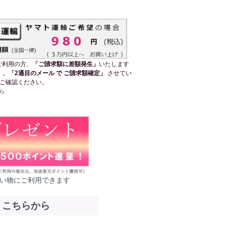
ご利用の方、
「ご請求額に差額発生」
いたします
）。
「2通目のメール で ご請求額確定」
させてい
ご確認ください。
ら
買い物にご利用できます
⇒
こちらから