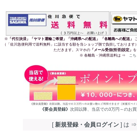
※
「代引決済」「ヤマト運輸ご希望」「沖縄県への配送」 「各離島への配送」
（「佐川急便利用で送料無料」に該当する額を当ショップ側で負担しております
ただきます。スマホの
「メール受信(拒否)設定」
を
※ 各離島・沖縄県送料は ⇒
こち
《要会員登録》
次回以降、当店での3万円～のお
[
新規登録・会員ログイン
] は 