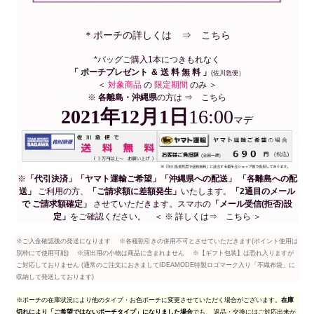
＊
ポーチの詳しくは ⇒ こちら
*バッグご購入1本につきもれなく
「 ポーチプレゼント ＆
送 料 無 料 」
(佐川急便）
＜
対象商品
の
限定期間
のみ ＞
※
各離島・沖縄県
の方は ⇒
こちら
2021年12月1日
16:00
マデ
※
「代引決済」「ヤマト運輸ご希望」「沖縄県への配送」 「各離島への配
送」
ご利用の方、
「ご請求額に差額発生」
いたします。
「2通目のメール
で ご請求額確定」
させていただきます。スマホの
「メール受信(拒否)設
定」
をご確認ください。 ＜ ※ 詳しくは⇒
こちら
＞
※ご入金確認後の発送になります ※各種割引きの併用不可とさせていただきます(ポイント使用は
別枠にて使用可能) ※演出用の小物は商品に含まれません ※【ギフト包装】は恐れ入りますが
ご対応しておりません (通常のご注文におきましてIDEAMODE特製ロゴマーク入り「不織布袋」に
収納して発送しております)
※ポーチの在庫状況により他のタイプ・お色ポーチに変更させていただく場合がございます。
在庫
切れにより「ご希望ではないポーチタイプ」になりました場合
でも、 返品・交換にはご対応出来か