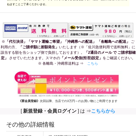
ねますことご了承くださいませ。
※
「代引決済」「ヤマト運輸ご希望」「沖縄県への配送」 「各離島への配送」
ご
利用の方、
「ご請求額に差額発生」
いたします（※「佐川急便利用で送料無料」に
該当する額を当ショップ側で負担しております）。
「2通目のメール で ご請求額確
定」
させていただきます。スマホの
「メール受信(拒否)設定」
をご確認ください。
※ 各離島・沖縄県送料は ⇒
こちら
《要会員登録》
次回以降、当店での3万円～のお買い物にご利用できます
[
新規登録・会員ログイン
] は ⇒
こちらから
その他の詳細情報