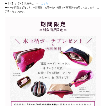
◆【Ⅸ】と【Ⅴ 】比較表は ⇒
こちら
◆ページ商品は
[Ⅸ]
です。一部画像、支障のない範囲でⅤ版画像を使用しております。ご
了承くださいませ。
期 間 限 定
≪ 対象商品限定 ≫