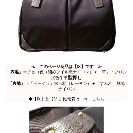
≪ このページ商品は【Ⅸ】です ≫
「表地」
⇒チョコ色（細めツイル織ナイロン）
ｘ
「革」：ブロン
型押し
ズ色牛革
「裏地」
⇒「ベージュ」水玉柄（レーヨン）
＋
「すみれ」無地
（ナイロン）
◆【Ⅸ】と【Ⅴ 】比較表は ⇒
こちら