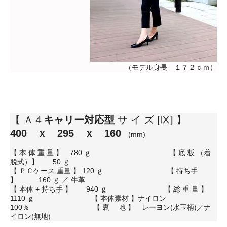
（モデル身長 １７２ｃｍ）
【 Ａ４
キャリー対応型
サ イ ズ [Ⅸ] 】
400 ｘ 295 ｘ 160
(mm)
【 本 体 重 量 】 780 ｇ 【 底 板 （着
脱式）】 50 ｇ
【 ＰＣケース 重量 】 120 ｇ 【 持ち手
】 160 ｇ ／ 牛革
【 本体 + 持ち手 】 940 ｇ 【 総 重 量 】
1110 ｇ 【 本体素材 】ナイロン
100％ 【 裏 地 】 レーヨン(水玉柄)／ナ
イロン(無地)