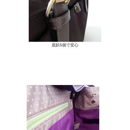
底鋲5個で安心