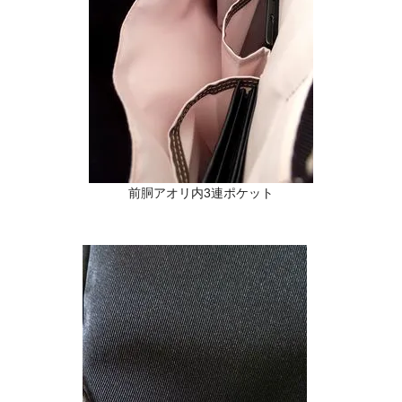
前胴アオリ内3連ポケット