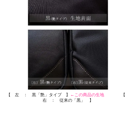
【 左 ： 黒「艶」タイプ 】
←この商品の生地
【
右 ： 従来の「黒」 】