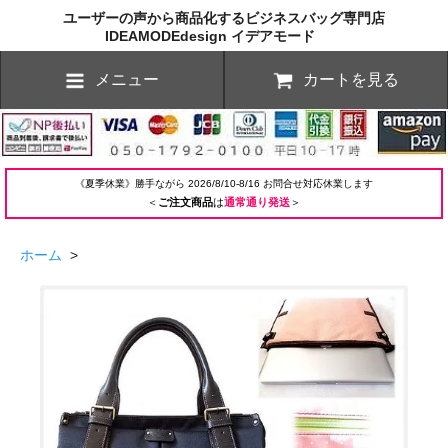
ユーザーの声から商品化するビジネスバッグ専門店
IDEAMODEdesign イデアモード
メニュー
カートを見る
《夏季休業》勝手ながら 2026/8/10-8/16 お問合せ対応休業します
＜
ご注文商品
は
通常通り発送
＞
ホーム
>