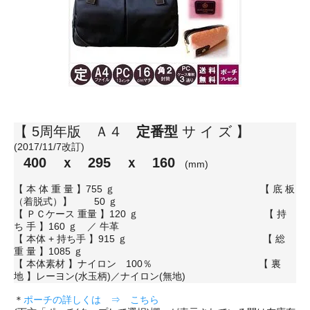
【 5周年版 Ａ４
定番型
サ イ ズ 】
(2017/11/7改訂)
400 ｘ 295 ｘ 160
(mm)
【 本 体 重 量 】755 ｇ 【 底 板
（着脱式）】 50 ｇ
【 ＰＣケース 重量 】120 ｇ 【 持
ち 手 】160 ｇ ／ 牛革
【 本体 + 持ち手 】915 ｇ 【 総
重 量 】1085 ｇ
【 本体素材 】ナイロン 100％ 【 裏
地 】レーヨン(水玉柄)／ナイロン(無地)
＊
ポーチの詳しくは ⇒ こちら