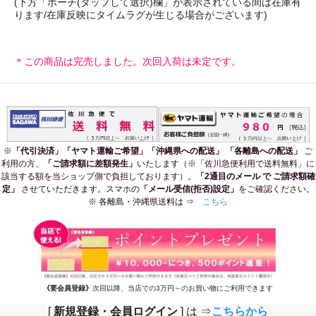
(下方「ポーチ(タップして選択)欄」が表示されている間は在庫有
ります/在庫反映にタイムラグが生じる場合がございます)
＊この商品は完売しました。次回入荷は未定です。
※
「代引決済」「ヤマト運輸ご希望」「沖縄県への配送」 「各離島への配送」
ご
利用の方、
「ご請求額に差額発生」
いたします（※「佐川急便利用で送料無料」に
該当する額を当ショップ側で負担しております）。
「2通目のメール で ご請求額確
定」
させていただきます。スマホの
「メール受信(拒否)設定」
をご確認ください。
※ 各離島・沖縄県送料は ⇒
こちら
《要会員登録》
次回以降、当店での3万円～のお買い物にご利用できます
[
新規登録・会員ログイン
] は ⇒
こちらから