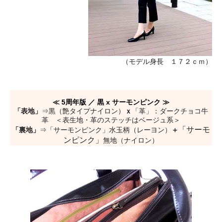
（モデル身長 １７２ｃｍ）
≪ 5周年版 ／ 黒 x サーモンピンク ≫
「表地」
⇒黒（艶タイプナイロン）
ｘ
「革」：ダークチョコ牛
革 ＜表生地・革のステッチはベージュ系＞
「サーモ
「裏地」
⇒「サーモンピンク」水玉柄（レーヨン）
＋
ンピンク」
無地（ナイロン）