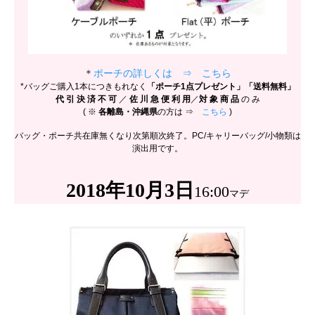
＊
ポーチの詳しくは ⇒ こちら
*バッグご購入1本につきもれなく
「ポーチ1点プレゼント」「送料無料」
代 引 決 済 不 可
／
佐 川 急 便 利 用
／
対 象 商 品
の み
( ※
各離島・沖縄県
の方は ⇒
こちら
)
バッグ・ポーチ共在庫無くなり次第順次終了。PC/キャリーバッグ/小物類は
演出用です。
2018年10月3日
16:00
マデ