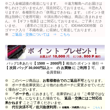
※ご入金確認後の発送になります。 ※遠方離島へのお届けは
申しわけございませんが、現在対応しておりません。 ※恐れ入
りますが、各種割引きの「併用はできかね」ます。（ポイント使
用は別枠にて使用可能） ※演出用の小物は、商品に含まれませ
ん。 ※【ギフト包装】はご対応しておりません。ご了承くださ
いませ。 （通常のご注文におきまして、IDEAMODE特製 ロ
ゴマーク入り「不織布袋」に収納して発送しております。）
※
ご返品・交換については ⇒ こちら
バッグ1本あたり
【 1500 ～ 2000円 】
相当の ポイント 発行 ⇒
【 次回 バッグ 30,000円以上～ の お買物 に ご利用 】
可。（要
会員登録）
※ このページ商品は、
お客様都合でのご返品不可
となります。
※ ポーチ色在庫状況により他のお色ポーチに変更させていただ
く場合がございます。
※
「ポーチ色」
におきまして、在庫切れにより「ご希望ではな
いポーチ色」になりました場合でも、
返品・交換にはご対応出
来かねます
ことご了承くださいませ。
※
代引決済不可
／
佐川急便利用
( ※
各離島・沖縄県
の方は ⇒
こちら
)