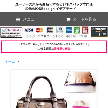
ユーザーの声から商品化するビジネスバッグ専門店
IDEAMODEdesign イデアモード
メニュー
カートを見る
《夏季休業》勝手ながら 2026/8/10-8/16 お問合せ対応休業します
＜
ご注文商品
は
通常通り発送
＞
ホーム
>