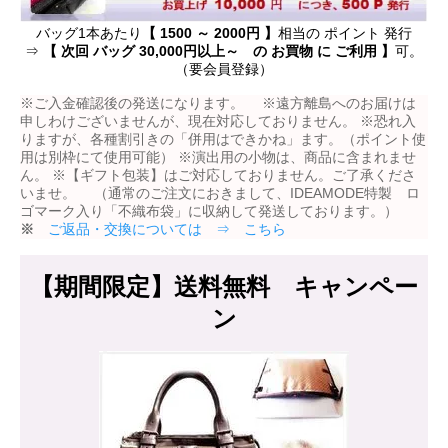
バッグ1本あたり
【 1500 ～ 2000円 】
相当の ポイント 発行
⇒
【 次回 バッグ 30,000円以上～ の お買物 に ご利用 】
可。
（要会員登録）
※ご入金確認後の発送になります。 ※遠方離島へのお届けは
申しわけございませんが、現在対応しておりません。 ※恐れ入
りますが、各種割引きの「併用はできかね」ます。（ポイント使
用は別枠にて使用可能） ※演出用の小物は、商品に含まれませ
ん。 ※【ギフト包装】はご対応しておりません。ご了承くださ
いませ。 （通常のご注文におきまして、IDEAMODE特製 ロ
ゴマーク入り「不織布袋」に収納して発送しております。）
※
ご返品・交換については ⇒ こちら
【期間限定】送料無料 キャンペー
ン