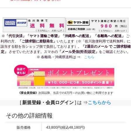
※
「代引決済」「ヤマト運輸ご希望」「沖縄県への配送」 「各離島への配送」
ご
利用の方、
「ご請求額に差額発生」
いたします（※「佐川急便利用で送料無料」に
該当する額を当ショップ側で負担しております）。
「2通目のメール で ご請求額確
定」
させていただきます。スマホの
「メール受信(拒否)設定」
をご確認ください。
※ 各離島・沖縄県送料は ⇒
こちら
《要会員登録》
次回以降、当店での3万円～のお買い物にご利用できます
[
新規登録・会員ログイン
] は ⇒
こちらから
その他の詳細情報
販売価格
43,800円(税込48,180円)