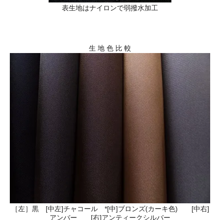
表生地はナイロンで弱撥水加工
生 地 色 比 較
［左］黒 [中左]チャコール *[中]ブロンズ(カーキ色) [中右]
アンバー [右]アンティークシルバー