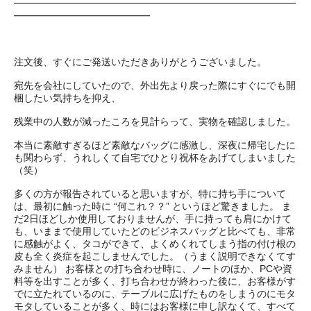
━━━━━━━━━━━━━━━━━━━━━━━━━━━━━
━━━━━━━━━━━━━━
注文後、すぐにご発送いただきありがとうございました。
宛先を会社にしていたので、外出先より戻った際にすぐにでも開
梱したい気持ちを抑え、
残業中の人数が減ったころを見計らって、実物を確認しました。
本当に素敵すぎるほど素敵なバッグに感激し、深夜に帰宅したに
も関わらず、うれしくて自宅でひとり祝杯をあげてしまいました
（笑）
多くの方が報告されていると思いますが、特に持ち手について
は、最初に触った時に “何これ？？” というほど驚きました。 ま
だ2日ほどしか使用しておりませんが、手に持っても肩にかけて
も、いままで使用していたどのビジネスバッグと比べても、非常
に感触がよく、タコができて、よくめくれてしまう指の付け根の
皮も全く炎症を起こしませんでした。（うまく説明できなくてす
みません） お客様との打ち合わせ時に、ノートのほか、PCや資
料等を出すことが多く、打ち合わせが終わった後に、お客様がす
でに立たれているのに、テーブルに広げたものをしまうのにモタ
モタしていることが多く、時にはお客様に申し訳なくて、すべて