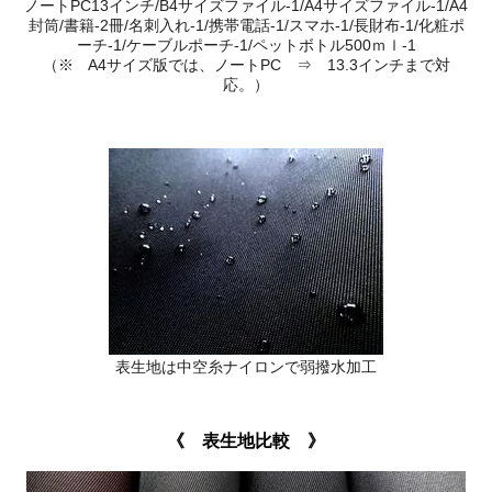
ノートPC13インチ/B4サイズファイル-1/A4サイズファイル-1/A4
封筒/書籍-2冊/名刺入れ-1/携帯電話-1/スマホ-1/長財布‐1/化粧ポ
ーチ-1/ケーブルポーチ-1/ペットボトル500ｍｌ-1
（※ A4サイズ版では、ノートPC ⇒ 13.3インチまで対
応。）
表生地は中空糸ナイロンで弱撥水加工
《 表生地比較 》