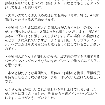
お客様が引いてしまうので（笑）チャームなどでちょっとアレン
ジしてみようと思います。
・大きいのでたくさん入るのはとても助かります。特に、A４封
筒がゆったり入るので助かります。
・小物用（たとえば口紅とか名刺入れが入るくらい）のポケット
が、内側の上の方に1～２個あったら嬉しいと思います。深さが
あるので下のほうに溜まってしまいます。私の場合、小物はほと
んどポーチに入れていますが、よく使う口紅、リップスティッ
ク、ヘアゴムはそのままぱっと取れるようにしていることが多い
のです。
・小物用のポケットが難しいのなら、縦方向の空間を活用できる
バッグインバッグのようなものをオプションで作ってみても良い
と思います。
・本体と似たような雰囲気で、昼休みにお財布と携帯、手帳程度
を持ち出せるような小さなポーチを 作っていただけたら嬉しい
です。
たくさんあれが欲しいこれが欲しいを申し上げてしまいました
が、本当に気に入りました。 明日から早速メインバッグにいた
します。ありがとうございました。