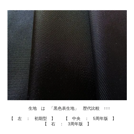
生地 は 「黒色表生地」 歴代比較 ↑↑↑
【 左 ： 初期型 】 【 中央 ： 5周年版 】
【 右 ： 3周年版 】