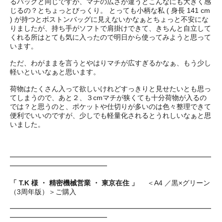
るバッグと同じですが、マチの広さが違うとこんなにも大きく感
じるの？とちょっとびっくり。 とっても小柄な私 ( 身長 141 cm
) が持つとボストンバッグに見えないかなぁとちょっと不安にな
りましたが、持ち手がソフトで肩掛けできて、きちんと自立して
くれる所はとても気に入ったので明日から使ってみようと思って
います。
ただ、わがままを言うとやはりマチが広すぎるかなぁ、もう少し
軽いといいなぁと思います。
荷物はたくさん入って欲しいけれどすっきりと見せたいとも思っ
てしまうので、あと２、３cmマチが狭くても十分荷物が入るの
では？と思うのと、ポケットや仕切りが多いのは色々整理できて
便利でいいのですが、少しでも軽量化されるとうれしいなぁと思
いました。
━━━━━━━━━━━━━━━━━━━━━━━━━━━━━
━━━━━━━━━━━━━━
「 T.K 様 ・ 精密機械営業 ・ 東京在住 」
＜A4 ／黒×グリーン
（3周年版）＞ご購入
━━━━━━━━━━━━━━━━━━━━━━━━━━━━━
━━━━━━━━━━━━━━