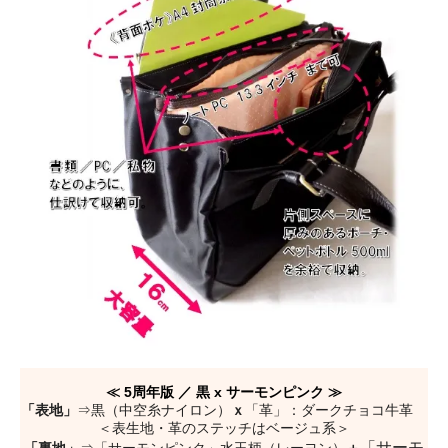
≪ 5周年版 ／ 黒 x サーモンピンク ≫
「表地」
⇒黒（中空糸ナイロン）
ｘ
「革」：ダークチョコ牛革
＜表生地・革のステッチはベージュ系＞
「サーモ