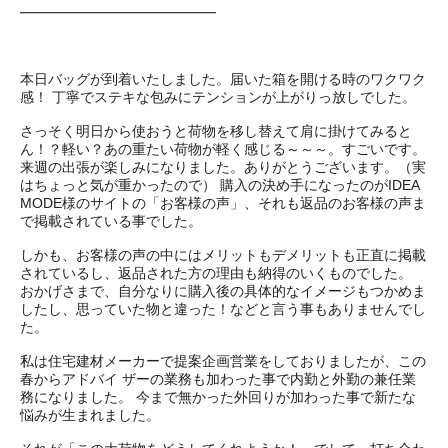
━━━━━━━━━━━━━━
本日バッグが到着いたしました。届いた箱を開ける時のワクワク
感！ 丁寧でステキな包みにテンションが上がりっ放しでした。
さっそく明日から使おうと荷物を移し替えて肩に掛けてみると
ん！？軽い？あの重たい荷物が軽く感じる～～～。すごいです。
来週の出張が楽しみになりました。ありがとうございます。（実
はちょっと気が重かったので） 購入の決め手になったのがIDEA
MODE様のサイトの「お客様の声」、それも返品のお客様の声ま
で掲載されている事でした。
しかも、お客様の声の中にはメリットもデメリットも正直に掲載
されているし、返品された方の理由も納得のいくものでした。
おかげさまで、自分なりに購入後の具体的なイメージもつかめま
したし、思っていた物と違った！などと言う事もありませんでし
た。
私は住宅建材メーカーで提案企画営業をしておりましたが、この
春からアドバイ ザーの業務も加わった事で内勤と外勤の兼任業
務になりました。 今まで無かった外回りが加わった事で新たな
悩みが生まれました。