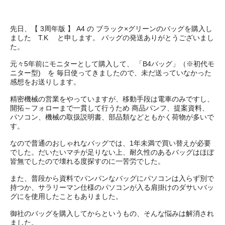
先日、【 3周年版 】 A4 の ブラック×グリーンのバッグを購入し
ました T.K と申します。 バッグの発送ありがとうございまし
た。
元々5年前にモニターとして購入して、 「B4バッグ」（※初代モ
ニター型) を 毎日使ってきましたので、未だ送っていなかった
感想をお送りします。
精密機械の営業をやっていますが、移動手段は電車のみですし、
開拓～フォローまで一貫して行うため 商品パンフ、提案資料、
パソコン、機械の取扱説明書、部品類などともかく荷物が多いで
す。
なので普通のおしゃれなバッグでは、1年未満で買い替えが必要
でした。だいたいマチが足りない上、耐久性のあるバッグはほぼ
皆無でしたので壊れる度探すのに一苦労でした。
また、普段から資料でパンパンなバッグにパソコンは入らず別で
持つか、サラリーマン仕様のパソコンが入る肩掛けのダサいバッ
グにを使用したこともありました。
御社のバッグを購入してからというもの、そんな悩みは解消され
ました。