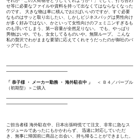
それが「この大荷物をどうしてくれようか！」でして、打ち合わ
せ等に必要なファイルや資料を持って出なくてはならなくなった
のです。 大きな物は車に積んでおけばいいのですが、すぐ必要
なものはサッと取り出したい、しかしビジネスバッグは男性向け
が多く好みではない、かといって女性向けのフェミニンすぎるも
のも浮いてしまう、第一容量が全然足りない。 でも、やっぱり
男物はいや。でも、女女してるものいや。無限ループ。 こんな
私の贅沢でわがままな要望に応えてくれそうだったのが御社のバ
ッグでした。
━━━━━━━━━━━━━━━━━━━━━━━━━━━━━
━━━━━━━━━━━━━━
「 恭子様 ・ メーカー勤務 ・ 海外駐在中 」
＜ Ｂ４／パープル
（初期型）＞ご購入
━━━━━━━━━━━━━━━━━━━━━━━━━━━━━
━━━━━━━━━━━━━━
ご担当者様 海外駐在中、日本出張時慌てて注文、非常に急なス
ケジュールであったにもかかわらず、 迅速に対応していただ
き、無事に帰国前に商品と出会い、持ち帰ることができました。